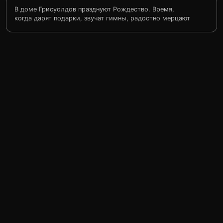
В доме Грисуолдов празднуют Рождество. Время,
когда дарят подарки, звучат гимны, радостно мерцают
огоньки рождественской елки… Но погодите-ка: эта
елка вовсе не мерцает. Она вся в огне! Рождество —
прекрасное время для Кларка Грисуолда и его семьи.
Кларк — это стихийное бедствие, которое может
обрушиться на вас в любой момент. Теперь Кларк
хочет во что бы то ни стало устроить своей семье
«самый веселый старомодный семейный праздник
Рождества из всех. какие были, есть и будут». Ну и ну!
В это трудно поверить, пока вы не увидите все
собственными глазами. 25 000 лампочек на крыше
дома Грисуолдов. Взрывающийся индюк на столе… Вот
это Рождество!