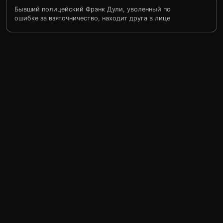
Бывший полицейский Фрэнк Дули, уволенный по
ошибке за взяточничество, находит друга в лице
некомпетентного и бездарного адвоката, которого
тоже вышвырнули с работы. Фрэнк и его приятель
устраиваются вместе на работу в охранную фирму. Но
и на новом месте работы они не добиваются успеха и
наживают врагов. Бывшего полицейского и бывшего
адвоката начинают ненавидеть все сотрудники фирмы.
Два неудачника должны совершить нечто такое, что
заставит окружающих изменить мнение об их
способностях...