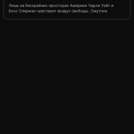
Лишь на бескрайних просторах Америки Чарли Уэйт и
Босс Спирмэн чувствуют воздух свободы. Смутное
прошлое заставляет их оставаться в седле, сторонясь
городов и людей. Но что-то меняется в душе одиночки
Уэйта, когда он встречает Сью Барлоу там, где кое-кто
взялся вершить свой закон. И когда напарники
оказались связаны местью, то были уверены только в
одном: что не станут бежать от опасности никогда!