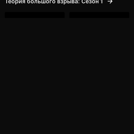
Теория большого взрыва: Сезон 1
22:58
21:09
Теория большого взрыва:
Теория большого взрыва:
сезон 1, серия 1, Пилот
сезон 1, серия 2, Теория
квартирного хаоса